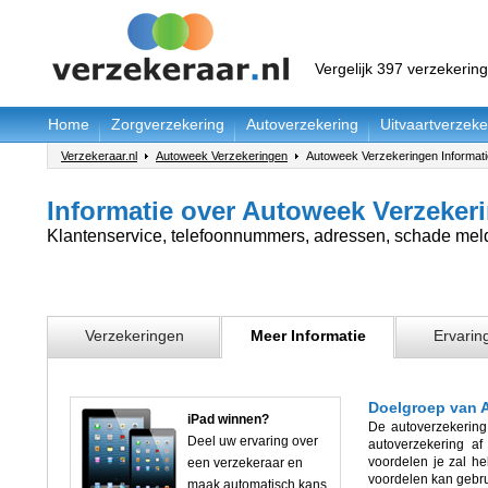
Vergelijk 397 verzekerin
Home
Zorgverzekering
Autoverzekering
Uitvaartverzeke
Verzekeraar.nl
Autoweek Verzekeringen
Autoweek Verzekeringen Informati
Informatie over Autoweek Verzeker
Klantenservice, telefoonnummers, adressen, schade meld
Verzekeringen
Meer Informatie
Ervarin
Doelgroep van 
iPad winnen?
De autoverzekering
Deel uw ervaring over
autoverzekering af
voordelen je zal he
een verzekeraar en
voordelen kan gebru
maak automatisch kans