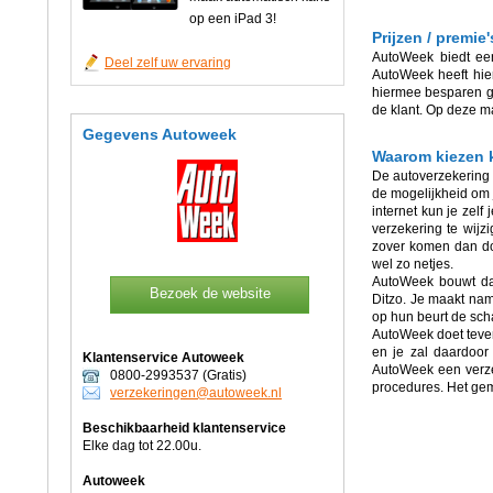
op een iPad 3!
Prijzen / premi
AutoWeek biedt een
Deel zelf uw ervaring
AutoWeek heeft hie
hiermee besparen ge
de klant. Op deze ma
Gegevens Autoweek
Waarom kiezen 
De autoverzekering 
de mogelijkheid om j
internet kun je zelf
verzekering te wijz
zover komen dan doe
wel zo netjes.
AutoWeek bouwt da
Bezoek de website
Ditzo. Je maakt name
op hun beurt de sc
AutoWeek doet teven
en je zal daardoor
Klantenservice Autoweek
AutoWeek een verzek
0800-2993537 (Gratis)
procedures. Het gem
verzekeringen@autoweek.nl
Beschikbaarheid klantenservice
Elke dag tot 22.00u.
Autoweek