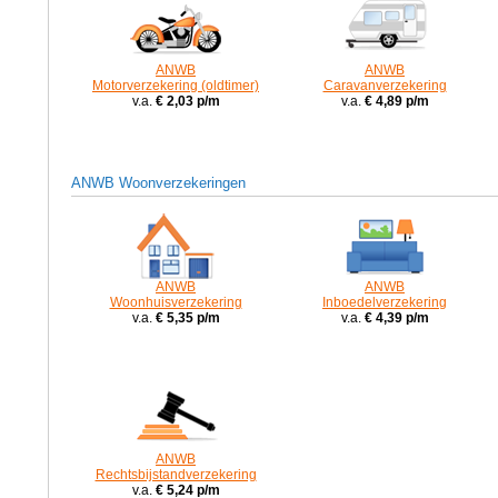
ANWB
ANWB
Motorverzekering (oldtimer)
Caravanverzekering
v.a.
€ 2,03 p/m
v.a.
€ 4,89 p/m
ANWB Woonverzekeringen
ANWB
ANWB
Woonhuisverzekering
Inboedelverzekering
v.a.
€ 5,35 p/m
v.a.
€ 4,39 p/m
ANWB
Rechtsbijstandverzekering
v.a.
€ 5,24 p/m