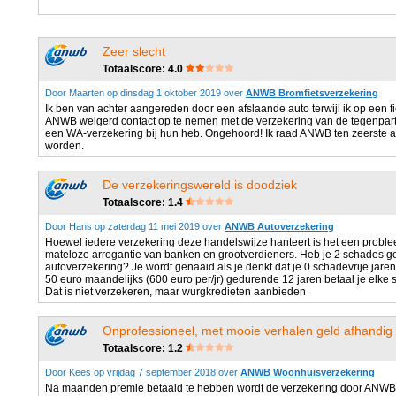
Zeer slecht
Totaalscore: 4.0
Door Maarten op dinsdag 1 oktober 2019 over
ANWB Bromfietsverzekering
Ik ben van achter aangereden door een afslaande auto terwijl ik op een f
ANWB weigerd contact op te nemen met de verzekering van de tegenparti
een WA-verzekering bij hun heb. Ongehoord! Ik raad ANWB ten zeerste af!
worden.
De verzekeringswereld is doodziek
Totaalscore: 1.4
Door Hans op zaterdag 11 mei 2019 over
ANWB Autoverzekering
Hoewel iedere verzekering deze handelswijze hanteert is het een problee
mateloze arrogantie van banken en grootverdieners. Heb je 2 schades 
autoverzekering? Je wordt genaaid als je denkt dat je 0 schadevrije jaren h
50 euro maandelijks (600 euro per/jr) gedurende 12 jaren betaal je elke 
Dat is niet verzekeren, maar wurgkredieten aanbieden
Onprofessioneel, met mooie verhalen geld afhandig
Totaalscore: 1.2
Door Kees op vrijdag 7 september 2018 over
ANWB Woonhuisverzekering
Na maanden premie betaald te hebben wordt de verzekering door ANWB e