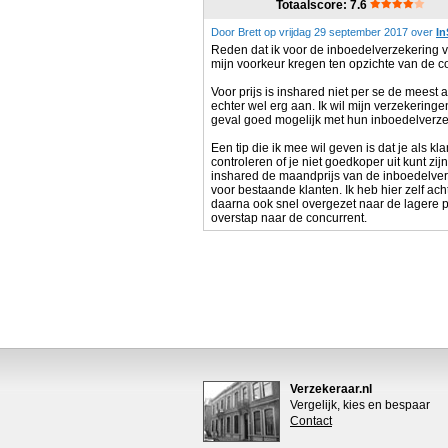
Totaalscore: 7.6
Door Brett op vrijdag 29 september 2017 over
In
Reden dat ik voor de inboedelverzekering 
mijn voorkeur kregen ten opzichte van de c
Voor prijs is inshared niet per se de meest 
echter wel erg aan. Ik wil mijn verzekering
geval goed mogelijk met hun inboedelverze
Een tip die ik mee wil geven is dat je als 
controleren of je niet goedkoper uit kunt zi
inshared de maandprijs van de inboedelve
voor bestaande klanten. Ik heb hier zelf a
daarna ook snel overgezet naar de lagere p
overstap naar de concurrent.
Verzekeraar.nl
Vergelijk, kies en bespaar
Contact