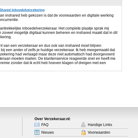
Shared Inboedelverzekering
van inshared heb gekozen is dat de voorwaarden en digitale werking
oncurrentie.
aantrekkelijke inboedelverzekeraar. Het complete plaatje sprak mij
en zoveel mogelijk digitaal kunnen beheren en inshared maakt dat in dit
kering.
klant van een verzekeraar en dus ook van inshared moet blijven
jn bij een ander of zelfs je huidige verzekeraar. Ik heb meegemaakt dat
rzekering had verlaagd maar deze niet automatisch had doorgevoerd
chteraan moeten mailen. De klantenservice reageerde snel en heeft me
remie zonder dat ik echt heb hoeven klagen of dreigen met een
Over Verzekeraar.nl:
FAQ
Handige Links
Nieuws
Voorwaarden