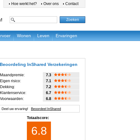
Hoe werkt het?
Over ons
Contact
k!
rvoer
Wonen
Leven
Ervaringen
Beoordeling
InShared Verzekeringen
Maandpremie:
7.3
Eigen risico:
7.1
Dekking:
7.2
Klantenservice:
6.7
Voorwaarden:
6.8
Deel uw ervaring!
Beoordeel InShared
Totaalscore:
6.8