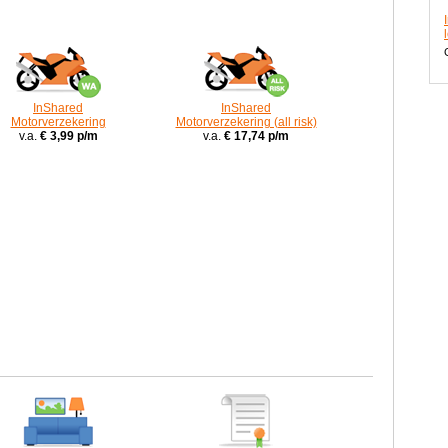
InShared
InShared
Motorverzekering
Motorverzekering (all risk)
v.a.
€ 3,99 p/m
v.a.
€ 17,74 p/m