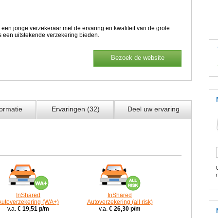
 een jonge verzekeraar met de ervaring en kwaliteit van de grote
s een uitstekende verzekering bieden.
Bezoek de website
ormatie
Ervaringen (32)
Deel uw ervaring
InShared
InShared
Autoverzekering (WA+)
Autoverzekering (all risk)
v.a.
€ 19,51 p/m
v.a.
€ 26,30 p/m