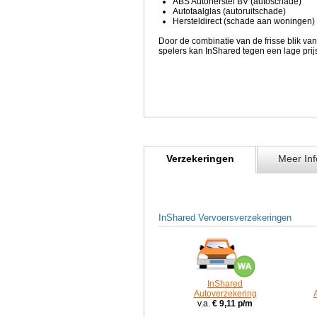
ABS Autoherstel BV (autoschade)
Autotaalglas (autoruitschade)
Hersteldirect (schade aan woningen)
Door de combinatie van de frisse blik van
spelers kan InShared tegen een lage prij
Verzekeringen
Meer Inf
InShared Vervoersverzekeringen
InShared
Autoverzekering
v.a.
€ 9,11 p/m