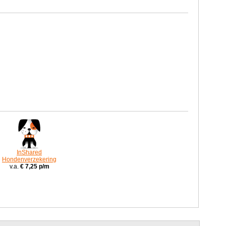
InShared
Hondenverzekering
v.a.
€ 7,25 p/m