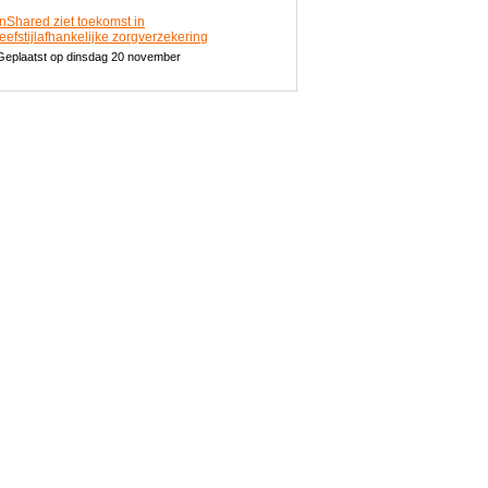
InShared ziet toekomst in
leefstijlafhankelijke zorgverzekering
Geplaatst op dinsdag 20 november