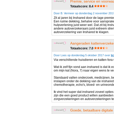
Premie, service en voorwaa
Totaalscore: 8.4
Door B. Vermeer op donderdag 2 november 201
Zit al jaren bij Inshared door de lage prem
Een ruime dekking, behalve voor aansprake
hulpverlening juist weer wel. Dat zit bij I
andere autoverzekeraars juist extreem stre
autoverzekering van Inshared te klagen.
Aangeraden kattenverzekeri
Totaalscore: 7.0
Door Loes op donderdag 5 oktober 2017 over
In
Via verschillende huisdieren en katten for
Wat ik zelf fijn vond aan inshared is dat i
om mijn kat (Nora, 7) naar eigen wens te v
Standaard vallen onderzoek, medicijnen, b
inslapen onder de dekking van de inshared k
chemotherapie, echo's, bloed- en urineonder
Ik vind het super dat inshared zoveel opties
zijn die een goed product willen aanbieden
zorgverzekeringen en autoverzekeringen te 
Goede, betaalbare digitale