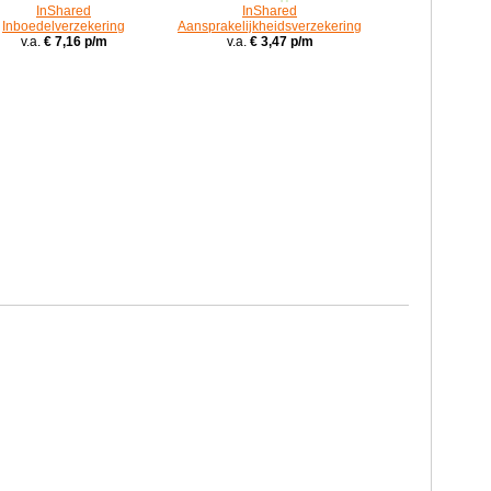
InShared
InShared
Inboedelverzekering
Aansprakelijkheidsverzekering
v.a.
€ 7,16 p/m
v.a.
€ 3,47 p/m