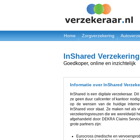
Home
Zorgverzekering
Autoverze
InShared Verzekerin
Goedkoper, online en inzichtelijk
Informatie over InShared Verzek
InShared is een digitale verzekeraar. Di
ze geen duur callcenter of kantoor nodig.
op de wensen van de huidige internet
InShared voor staat. Ze maken net als v
verzekeringsreuzen die we wereldwijd he
afgehandeld door DEKRA Claims Services,
grote partners zijn:
Eurocross (medische en vervoerspro