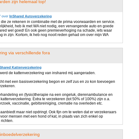
rden zijn helemaal top!
7 over
InShared Autoverzekering
ie die ze rekenen in combinatie met de prima voorwaarden en service.
lijkheid, heb ik met WA niet nodig, een vervangende auto en goede
nshared wel goed! En ook geen premieverhoging na schade, iets waar
ng in zijn. Kortom, ik heb nog nooit reden gehad om over mijn WA
ng via verschillende fora
Shared Kattenverzekering
a werd de kattenverzekering van inshared mij aangeraden.
k echt met een basisverzekering begon en zelf zus en zo kon toevoegen
erzekeren.
ehandeling en (fysio)therapie na een ongeluk, dierenambulance en
attenverzekering. Extra te verzekeren (tot 50% of 100%) zijn o.a.
zoek, vaccinatie, gebitsreiniging, crematie na overleden etc.
 aanbiedt maar niet opdringt. Ook fijn om te weten dat er verzekeraars
 voor mensen met een hond of kat, in plaats van zich enkel op
richten.
 inboedelverzekering