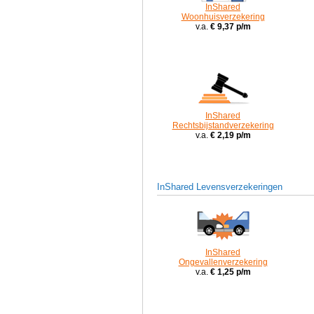
InShared
Woonhuisverzekering
v.a.
€ 9,37 p/m
InShared
Rechtsbijstandverzekering
v.a.
€ 2,19 p/m
InShared Levensverzekeringen
InShared
Ongevallenverzekering
v.a.
€ 1,25 p/m