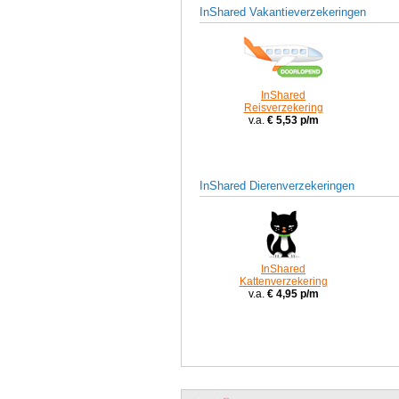
InShared Vakantieverzekeringen
InShared
Reisverzekering
v.a.
€ 5,53 p/m
InShared Dierenverzekeringen
InShared
Kattenverzekering
v.a.
€ 4,95 p/m