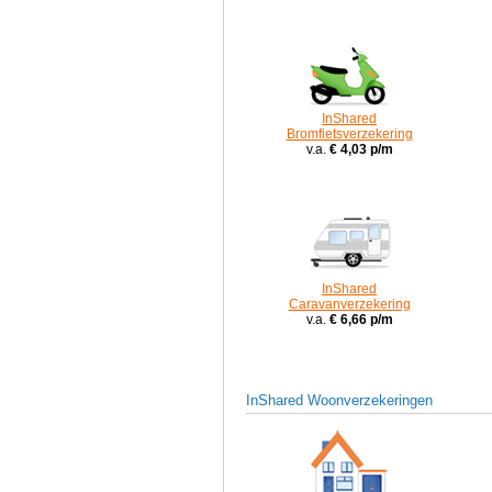
InShared
Bromfietsverzekering
v.a.
€ 4,03 p/m
InShared
Caravanverzekering
v.a.
€ 6,66 p/m
InShared Woonverzekeringen