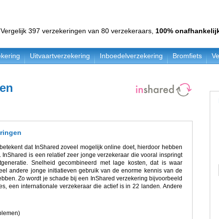
Vergelijk 397 verzekeringen van 80 verzekeraars,
100% onafhankelij
kering
Uitvaartverzekering
Inboedelverzekering
Bromfiets
Ve
gen
eringen
t betekent dat InShared zoveel mogelijk online doet, hierdoor hebben
 InShared is een relatief zeer jonge verzekeraar die vooral inspringt
generatie. Snelheid gecombineerd met lage kosten, dat is waar
eel andere jonge initiatieven gebruik van de enorme kennis van de
bben. Zo wordt je schade bij een InShared verzekering bijvoorbeeld
 een internationale verzekeraar die actief is in 22 landen. Andere
blemen)