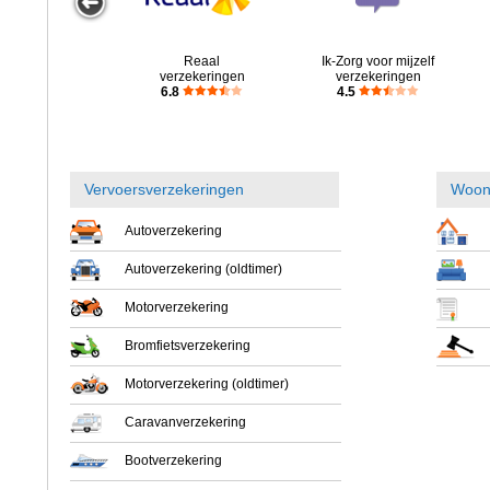
Reaal
Ik-Zorg voor mijzelf
verzekeringen
verzekeringen
6.8
4.5
Vervoersverzekeringen
Woon
Bewuzt
ONVZ
PNO Ziektekosten
Autoverzekering
rzekeringen
verzekeringen
verzekeringen
6
7.6
6.5
Autoverzekering (oldtimer)
Motorverzekering
Bromfietsverzekering
Motorverzekering (oldtimer)
Caravanverzekering
Bootverzekering