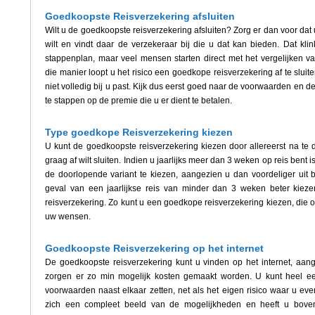
Goedkoopste Reisverzekering afsluiten
Wilt u de goedkoopste reisverzekering afsluiten? Zorg er dan voor dat
wilt en vindt daar de verzekeraar bij die u dat kan bieden. Dat klin
stappenplan, maar veel mensen starten direct met het vergelijken v
die manier loopt u het risico een goedkope reisverzekering af te sluit
niet volledig bij u past. Kijk dus eerst goed naar de voorwaarden en d
te stappen op de premie die u er dient te betalen.
Type goedkope Reisverzekering kiezen
U kunt de goedkoopste reisverzekering kiezen door allereerst na te 
graag af wilt sluiten. Indien u jaarlijks meer dan 3 weken op reis ben
de doorlopende variant te kiezen, aangezien u dan voordeliger uit 
geval van een jaarlijkse reis van minder dan 3 weken beter kieze
reisverzekering. Zo kunt u een goedkope reisverzekering kiezen, die op
uw wensen.
Goedkoopste Reisverzekering op het internet
De goedkoopste reisverzekering kunt u vinden op het internet, aa
zorgen er zo min mogelijk kosten gemaakt worden. U kunt heel ee
voorwaarden naast elkaar zetten, net als het eigen risico waar u eve
zich een compleet beeld van de mogelijkheden en heeft u boven