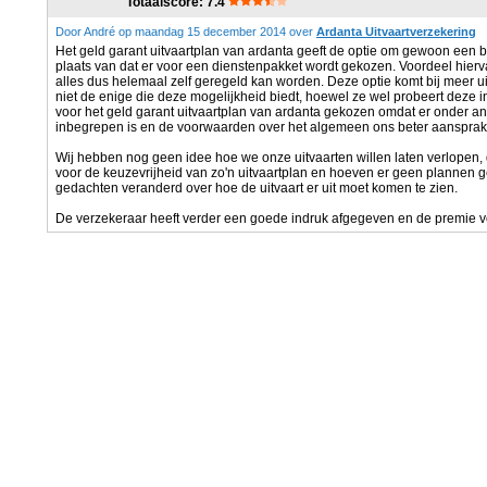
Totaalscore: 7.4
Door André op maandag 15 december 2014 over
Ardanta Uitvaartverzekering
Het geld garant uitvaartplan van ardanta geeft de optie om gewoon een bed
plaats van dat er voor een dienstenpakket wordt gekozen. Voordeel hiervan
alles dus helemaal zelf geregeld kan worden. Deze optie komt bij meer ui
niet de enige die deze mogelijkheid biedt, hoewel ze wel probeert deze i
voor het geld garant uitvaartplan van ardanta gekozen omdat er onder an
inbegrepen is en de voorwaarden over het algemeen ons beter aansprak
Wij hebben nog geen idee hoe we onze uitvaarten willen laten verlopen,
voor de keuzevrijheid van zo'n uitvaartplan en hoeven er geen plannen 
gedachten veranderd over hoe de uitvaart er uit moet komen te zien.
De verzekeraar heeft verder een goede indruk afgegeven en de premie voo