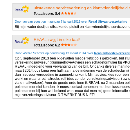
uitstekende serviceverlening en klantvriendelijkheid 
Totaalscore: 8.4
Door jan van soest op maandag 7 januari 2019 over
Reaal Uitvaartverzekering
Bij mijn vader destijds uitstekende pieteit en klantvriendelijke servicever
REAAL zwijgt in elke taal!
Totaalscore: 6.2
Door Wietze Schmitz op donderdag 13 maart 2014 over
Reaal Inboedelverzeker
Op 5 september 2013 ben ik gevallen met de fiets: pols gebroken, bril stu
verzekeringsadviseur (KummerhoveAdvies) een schadeformulier bij VK
REAAL) ingediend voor vervanging van de bril. Ondanks diverse maninge
maart 2014, dus bijna een half jaar na de indiening van de schadeclaim) 
dan niet voor vergoeding in aanmerking komt. Mijn advies: kies voor een
werkt en waar u rechtstreeks zelf (dus zonder verzekeringsadviseur) uw s
via e-mailverkeer). Voor de goede orde toen ik REAAL na 2 maanden beld
polisnummer niet kenden. Ik moest contact opnemen met hun tussenpers
polisnummer bij hun wel bekend was, maar dat men mij geen informatie m
mijn verzekeringsadviseur. DIT WERKT DUS NIET!