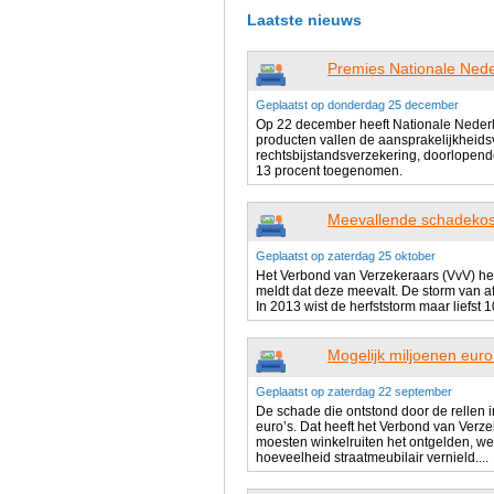
Laatste nieuws
Premies Nationale Nede
Geplaatst op donderdag 25 december
Op 22 december heeft Nationale Nederl
producten vallen de aansprakelijkheids
rechtsbijstandsverzekering, doorlopende
13 procent toegenomen.
Meevallende schadekos
Geplaatst op zaterdag 25 oktober
Het Verbond van Verzekeraars (VvV) he
meldt dat deze meevalt. De storm van af
In 2013 wist de herfststorm maar liefst
Mogelijk miljoenen euro
Geplaatst op zaterdag 22 september
De schade die ontstond door de rellen i
euro’s. Dat heeft het Verbond van Verz
moesten winkelruiten het ontgelden, we
hoeveelheid straatmeubilair vernield....