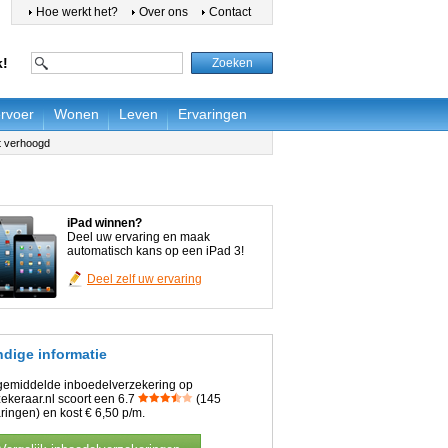
Hoe werkt het?
Over ons
Contact
k!
rvoer
Wonen
Leven
Ervaringen
t verhoogd
iPad winnen?
Deel uw ervaring en maak
automatisch kans op een iPad 3!
Deel zelf uw ervaring
dige informatie
gemiddelde inboedelverzekering op
ekeraar.nl scoort een 6.7
(145
ringen) en kost € 6,50 p/m.