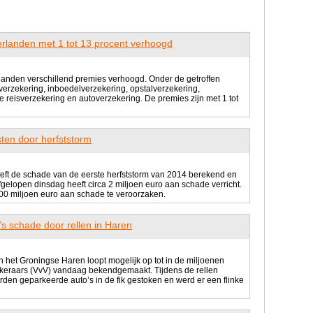
rlanden met 1 tot 13 procent verhoogd
anden verschillend premies verhoogd. Onder de getroffen
verzekering, inboedelverzekering, opstalverzekering,
 reisverzekering en autoverzekering. De premies zijn met 1 tot
ten door herfststorm
eft de schade van de eerste herfststorm van 2014 berekend en
gelopen dinsdag heeft circa 2 miljoen euro aan schade verricht.
 100 miljoen euro aan schade te veroorzaken.
’s schade door rellen in Haren
n het Groningse Haren loopt mogelijk op tot in de miljoenen
ekeraars (VvV) vandaag bekendgemaakt. Tijdens de rellen
rden geparkeerde auto’s in de fik gestoken en werd er een flinke