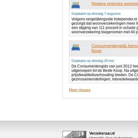
Hogere premies woonve
Geplaatst op dinsdag 7 augustus
Volgens vergelijkingssite Independer.
gezorgd dat woonverzekeringen meer he
een stijging van 111 procent in schade 
woonverzekering toegenomen met 40 pro
Consumentengids benoe
Koop
Geplaatst op dinsdag 29 mei
De Consumentengids van juni 2012 hee
uitgeroepen tot de Beste Koop. Na uitg
prijs/kwaliteitsverhouding bieden. De
gezinssamenstellingen, inboedelwaarde
Meer nieuws
Verzekeraar.nl