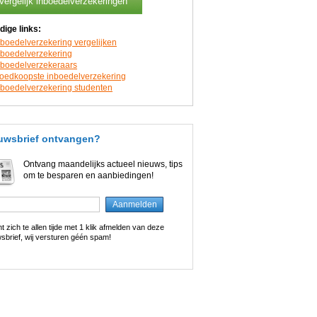
Vergelijk inboedelverzekeringen
dige links:
nboedelverzekering vergelijken
nboedelverzekering
nboedelverzekeraars
oedkoopste inboedelverzekering
nboedelverzekering studenten
uwsbrief ontvangen?
Ontvang maandelijks actueel nieuws, tips
om te besparen en aanbiedingen!
t zich te allen tijde met 1 klik afmelden van deze
sbrief, wij versturen géén spam!