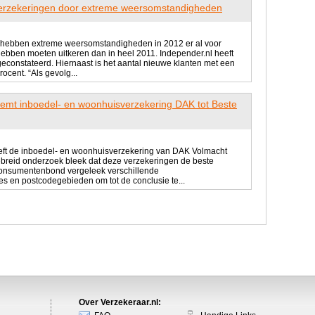
rzekeringen door extreme weersomstandigheden
nl hebben extreme weersomstandigheden in 2012 er al voor
bben moeten uitkeren dan in heel 2011. Independer.nl heeft
geconstateerd. Hiernaast is het aantal nieuwe klanten met een
cent. “Als gevolg...
mt inboedel- en woonhuisverzekering DAK tot Beste
ft de inboedel- en woonhuisverzekering van DAK Volmacht
ebreid onderzoek bleek dat deze verzekeringen de beste
 Consumentenbond vergeleek verschillende
s en postcodegebieden om tot de conclusie te...
Over Verzekeraar.nl: