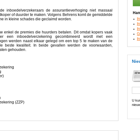
de inboedelverzekeraars de assurantieverhoging niet massaal
Han
edkoper of duurder te maken. Volgens Behrens komt de gemiddelde
I
me in kleine schades die geclaimd worden.
I
I
 enkel de premies die huurders betalen. Dit omdat kopers vaak
G
eer een inboedelverzekering gecombineerd wordt met een
I
ingen werden naast elkaar gelegd om een top 5 te maken van de
e beste kwaliteit. In beide gevallen werden de voorwaarden,
gaten gehouden.
Nie
zekering
g
er)
)
U kun
ekering (ZZP)
nieuw