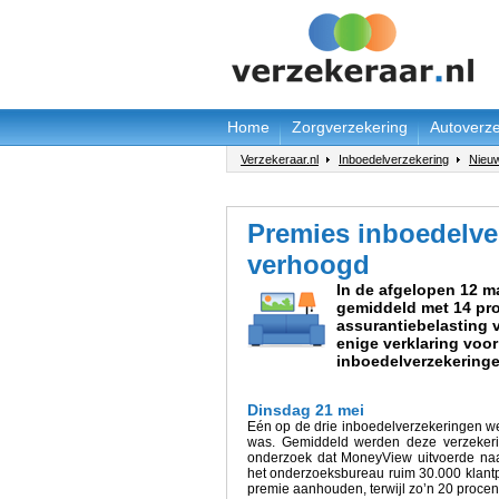
Home
Zorgverzekering
Autoverze
Verzekeraar.nl
Inboedelverzekering
Nieuw
Premies inboedelve
verhoogd
In de afgelopen 12 m
gemiddeld met 14 pro
assurantiebelasting v
enige verklaring voo
inboedelverzekeringe
Dinsdag 21 mei
Eén op de drie inboedelverzekeringen we
was. Gemiddeld werden deze verzekering
onderzoek dat MoneyView uitvoerde naar
het onderzoeksbureau ruim 30.000 klantpr
premie aanhouden, terwijl zo’n 20 procen