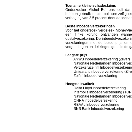
Toename kleine schadeclaims
Onderzoeker Michel Behrens stelt dat 
hebben gebruikt om de polissen zelf go
verhoging van 3,5 procent door de toena
Beste inboedelverzekeringen
Voor het onderzoek vergeleek MoneyView
een flinke korting ontvangen wann
opstalverzekering. De inboedelverzeker
verzekeringen met de beste prijs en d
vergoedingen en dekkingen goed in de 
Laagste prijs
· ANWB Inboedelverzekering (Zilver)
· Nationale Nederlanden Inboedelver
· Verzekeruzelf.nl Inboedelverzekerin
· Unigarant Inboedelverzekering (Zilv
· Zelf.nl Inboedelverzekering
Hoogste kwaliteit
· Delta Lloyd Inboedelverzekering
· Interpolis Inboedelverzekering (TOP
· Nationale Nederlanden Inboedelverz
· OHRA Inboedelverzekering
· REAAL Inboedelverzekering
· SNS Bank Inboedelverzekering