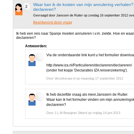
Waar kan ik de kosten van mijn annulering verhalen? 
2
declareren?
Gevraagd door Janssen de Ruiter op zondag 16 september 2012 ov
Beantwoord deze vraag
Ik heb een reis naar Spanje moeten annuleren i.v.m. ziekte. Hoe en waar 
declareren?
Antwoorden:
Via de onderstaande link kunt u het formulier downlo
http://www.iza.nl/Particulieren/declareren/declareren/
(onder het kopje 'Declaraties IZA reisverzekering').
Door Verzekeraar.nl op maandag 17 september 2012
Ik heb dezelfde vraag als mevr.Janssern de Ruiter.
Waar kan ik het formulier vinden om mijn annulerings
declareren?
Door J.L.M.Beaujean Sittard op vrijdag 14 juni 2013