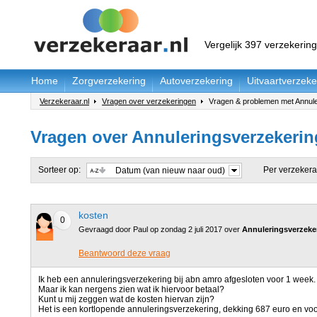
Vergelijk 397 verzekerin
Home
Zorgverzekering
Autoverzekering
Uitvaartverzeke
Verzekeraar.nl
Vragen over verzekeringen
Vragen & problemen met Annule
Vragen over Annuleringsverzekerin
Sorteer op:
Per verzekera
Datum (van nieuw naar oud)
kosten
0
Gevraagd door Paul op zondag 2 juli 2017 over
Annuleringsverzeke
Beantwoord deze vraag
Ik heb een annuleringsverzekering bij abn amro afgesloten voor 1 week.
Maar ik kan nergens zien wat ik hiervoor betaal?
Kunt u mij zeggen wat de kosten hiervan zijn?
Het is een kortlopende annuleringsverzekering, dekking 687 euro en voo