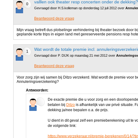
valllen ook theater resp concerten onder de dekking?
0
Gevraagd door H.S.kolleman op donderdag 12 juli 2012 over
Annuler
Beantwoord deze vraag
Mijn vraag betreft dus plotselinge verhindering bij theater bezoek door bi
geplande korte trips in eigen land met gereserveerde pensions resp hot
Wat wordt de totale premie incl. annuleringsverzeker
1
Gevraagd door P. DIJK op maandag 21 mei 2012 over
Annuleringsv
Beantwoord deze vraag
Voor zorg zijn wij samen bij Ditzo verzekerd. Wat wordt de premie voor
Annuleringsverzekering?
Antwoorden:
De exacte premie die u voor zorg en een doorlopende
betalen bij
Ditzo
is afhankelijk van uw privé situatie. 
dekking ja/nee bepalen o.a. de prijs.
U dient in dit geval zelf een premieberekening uit te v
de volgende link:
https://www.verzekeraar.nl/premie-berekenen/0/14/?