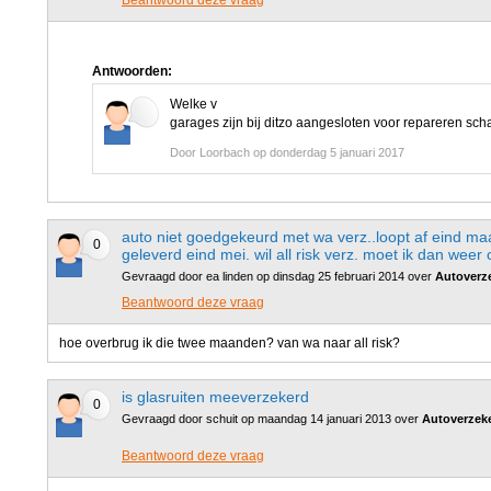
Beantwoord deze vraag
Antwoorden:
Welke v
garages zijn bij ditzo aangesloten voor repareren sch
Door Loorbach op donderdag 5 januari 2017
auto niet goedgekeurd met wa verz..loopt af eind ma
0
geleverd eind mei. wil all risk verz. moet ik dan wee
Gevraagd door ea linden op dinsdag 25 februari 2014 over
Autoverzek
Beantwoord deze vraag
hoe overbrug ik die twee maanden? van wa naar all risk?
is glasruiten meeverzekerd
0
Gevraagd door schuit op maandag 14 januari 2013 over
Autoverzek
Beantwoord deze vraag