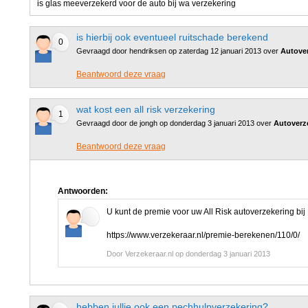
is glas meeverzekerd voor de auto bij wa verzekering
is hierbij ook eventueel ruitschade berekend
0
Gevraagd door hendriksen op zaterdag 12 januari 2013 over
Autover
Beantwoord deze vraag
wat kost een all risk verzekering
1
Gevraagd door de jongh op donderdag 3 januari 2013 over
Autoverze
Beantwoord deze vraag
Antwoorden:
U kunt de premie voor uw All Risk autoverzekering bij
https://www.verzekeraar.nl/premie-berekenen/110/0/
Door Verzekeraar.nl op donderdag 3 januari 2013
hebben jullie ook een pechhulpverzekering?