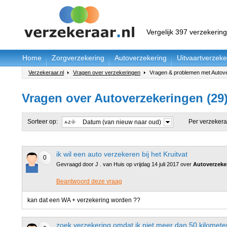
Vergelijk 397 verzekerin
Home
Zorgverzekering
Autoverzekering
Uitvaartverzeke
Verzekeraar.nl
Vragen over verzekeringen
Vragen & problemen met Autov
Vragen over Autoverzekeringen (29
Sorteer op:
Per verzekera
Datum (van nieuw naar oud)
ik wil een auto verzekeren bij het Kruitvat
0
Gevraagd door J . van Huis op vrijdag 14 juli 2017 over
Autoverzeke
Beantwoord deze vraag
kan dat een WA + verzekering worden ??
zoek verzekering omdat ik niet meer dan 50 kilometer