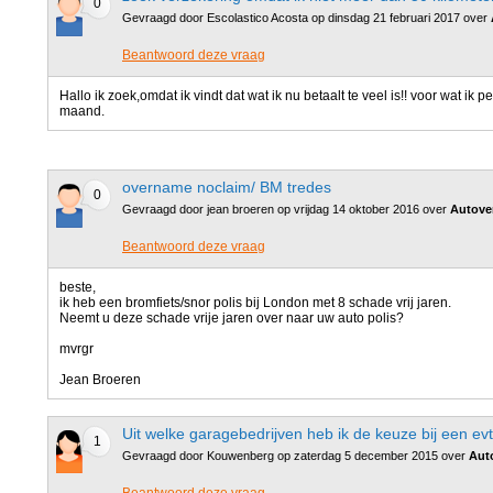
0
Gevraagd door Escolastico Acosta op dinsdag 21 februari 2017 over
Beantwoord deze vraag
Hallo ik zoek,omdat ik vindt dat wat ik nu betaalt te veel is!! voor wat ik p
maand.
overname noclaim/ BM tredes
0
Gevraagd door jean broeren op vrijdag 14 oktober 2016 over
Autove
Beantwoord deze vraag
beste,
ik heb een bromfiets/snor polis bij London met 8 schade vrij jaren.
Neemt u deze schade vrije jaren over naar uw auto polis?
mvrgr
Jean Broeren
Uit welke garagebedrijven heb ik de keuze bij een ev
1
Gevraagd door Kouwenberg op zaterdag 5 december 2015 over
Auto