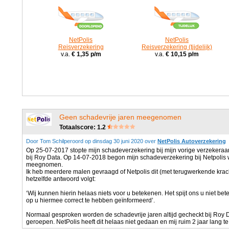
NetPolis
NetPolis
Reisverzekering
Reisverzekering (tijdelijk)
v.a.
€ 1,35 p/m
v.a.
€ 10,15 p/m
Geen schadevrije jaren meegenomen
Totaalscore: 1.2
Door Tom Schilperoord op dinsdag 30 juni 2020 over
NetPolis Autoverzekering
Op 25-07-2017 stopte mijn schadeverzekering bij mijn vorige verzekeraar
bij Roy Data. Op 14-07-2018 begon mijn schadeverzekering bij Netpolis 
meegnomen.
Ik heb meerdere malen gevraagd of Netpolis dit (met terugwerkende krach
hetzelfde antwoord volgt:
‘Wij kunnen hierin helaas niets voor u betekenen. Het spijt ons u niet bet
op u hiermee correct te hebben geïnformeerd’.
Normaal gesproken worden de schadevrije jaren altijd gecheckt bij Roy Da
geroepen. NetPolis heeft dit helaas niet gedaan en mij ruim 2 jaar lang te