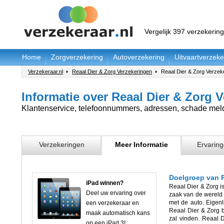
Vergelijk 397 verzekerin
Home
Zorgverzekering
Autoverzekering
Uitvaartverzeke
Verzekeraar.nl
Reaal Dier & Zorg Verzekeringen
Reaal Dier & Zorg Verzeke
Informatie over Reaal Dier & Zorg 
Klantenservice, telefoonnummers, adressen, schade meld
Verzekeringen
Meer Informatie
Ervaring
Doelgroep van R
iPad winnen?
Reaal Dier & Zorg is
Deel uw ervaring over
zaak van de wereld 
met de auto. Eigenl
een verzekeraar en
Reaal Dier & Zorg 
maak automatisch kans
zal vinden. Reaal 
op een iPad 3!