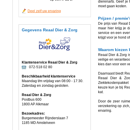
dierenarts. Geef je
moet gaan kosten.
Deel zelf uw ervaring
Prijzen / premie
De prijs van Reaal D
maar hier krijg je
Gegevens Reaal Dier & Zorg
service en een event
krijgt voor je hond of
Waarom kiezen k
Reaal Dier & Zorg i
veilige en verantwoo
Klantenservice Reaal Dier & Zorg
kies dan voor een v
072-518 02 80
Daarnaast biedt Rea
Beschikbaarheid klantenservice
Reaal Dier & Zorg
Maandag t/m vrijdag van 08:00 - 17:30.
Ziektekostenpakket
Zaterdag en zondag gesloten.
keuze kun je bij Rea
kat.
Reaal Dier & Zorg
Postbus 600
Door de zeer ruime
1800 AP Alkmaar
verzekering op zich
ervaring.
Bezoekadres:
Burgemeester Rijnderslaan 7
1185 MD Amstelveen