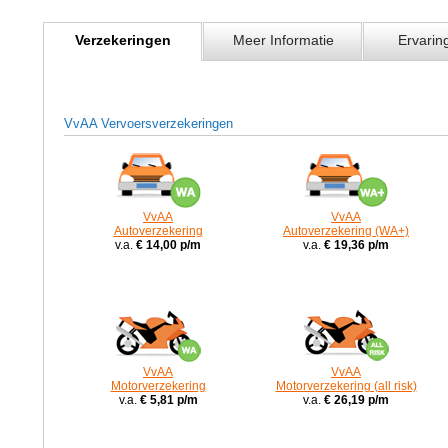
Verzekeringen
Meer Informatie
Ervarin
VvAA Vervoersverzekeringen
VvAA
VvAA
Autoverzekering
Autoverzekering (WA+)
v.a.
€ 14,00 p/m
v.a.
€ 19,36 p/m
VvAA
VvAA
Motorverzekering
Motorverzekering (all risk)
v.a.
€ 5,81 p/m
v.a.
€ 26,19 p/m