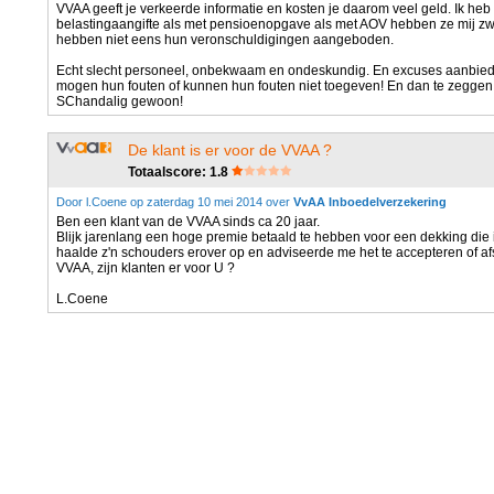
VVAA geeft je verkeerde informatie en kosten je daarom veel geld. Ik he
belastingaangifte als met pensioenopgave als met AOV hebben ze mij zwa
hebben niet eens hun veronschuldigingen aangeboden.
Echt slecht personeel, onbekwaam en ondeskundig. En excuses aanbieden
mogen hun fouten of kunnen hun fouten niet toegeven! En dan te zeggen d
SChandalig gewoon!
De klant is er voor de VVAA ?
Totaalscore: 1.8
Door l.Coene op zaterdag 10 mei 2014 over
VvAA Inboedelverzekering
Ben een klant van de VVAA sinds ca 20 jaar.
Blijk jarenlang een hoge premie betaald te hebben voor een dekking die 
haalde z'n schouders erover op en adviseerde me het te accepteren of a
VVAA, zijn klanten er voor U ?
L.Coene