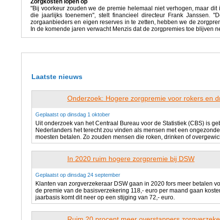
Zorgkosten lopen op
"Bij voorkeur zouden we de premie helemaal niet verhogen, maar dit is
die jaarlijks toenemen", stelt financieel directeur Frank Janssen.
zorgaanbieders en eigen reserves in te zetten, hebben we de zorgpr
In de komende jaren verwacht Menzis dat de zorgpremies toe blijven 
Laatste nieuws
Onderzoek: Hogere zorgpremie voor rokers en d
Geplaatst op dinsdag 1 oktober
Uit onderzoek van het Centraal Bureau voor de Statistiek (CBS) is g
Nederlanders het terecht zou vinden als mensen met een ongezonde 
moesten betalen. Zo zouden mensen die roken, drinken of overgewic
In 2020 ruim hogere zorgpremie bij DSW
Geplaatst op dinsdag 24 september
Klanten van zorgverzekeraar DSW gaan in 2020 fors meer betalen voo
de premie van de basisverzekering 118,- euro per maand gaan kosten,
jaarbasis komt dit neer op een stijging van 72,- euro.
Ruim 20 procent meer overstappers zorgverzeke