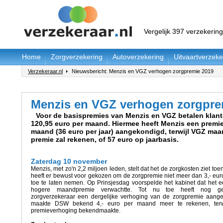
Vergelijk 397 verzekerin
Home
Zorgverzekering
Autoverzekering
Uitvaartverzeke
Verzekeraar.nl
Nieuwsbericht: Menzis en VGZ verhogen zorgpremie 2019
Menzis en VGZ verhogen zorgpre
Voor de basispremies van Menzis en VGZ betalen klant
120,95 euro per maand. Hiermee heeft Menzis een premi
maand (36 euro per jaar) aangekondigd, terwijl VGZ maa
premie zal rekenen, of 57 euro op jaarbasis.
Zaterdag 10 november
Menzis, met zo'n 2,2 miljoen leden, stelt dat het de zorgkosten ziet t
heeft er bewust voor gekozen om de zorgpremie niet meer dan 3,- eu
toe te laten nemen. Op Prinsjesdag voorspelde het kabinet dat het e
hogere maandpremie verwachtte. Tot nu toe heeft nog g
zorgverzekeraar een dergelijke verhoging van de zorgpremie aang
maakte DSW bekend 4,- euro per maand meer te rekenen, terw
premieverhoging bekendmaakte.