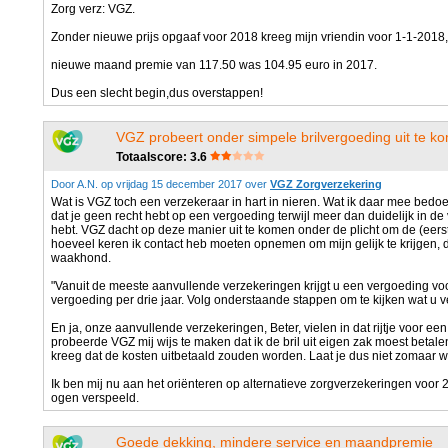
Zorg verz: VGZ.
Zonder nieuwe prijs opgaaf voor 2018 kreeg mijn vriendin voor 1-1-2018
nieuwe maand premie van 117.50 was 104.95 euro in 2017.
Dus een slecht begin,dus overstappen!
VGZ probeert onder simpele brilvergoeding uit te k
Totaalscore: 3.6
Door A.N. op vrijdag 15 december 2017 over
VGZ Zorgverzekering
Wat is VGZ toch een verzekeraar in hart in nieren. Wat ik daar mee bedoe
dat je geen recht hebt op een vergoeding terwijl meer dan duidelijk in de
hebt. VGZ dacht op deze manier uit te komen onder de plicht om de (eerste
hoeveel keren ik contact heb moeten opnemen om mijn gelijk te krijgen
waakhond.
"Vanuit de meeste aanvullende verzekeringen krijgt u een vergoeding voor
vergoeding per drie jaar. Volg onderstaande stappen om te kijken wat u ve
En ja, onze aanvullende verzekeringen, Beter, vielen in dat rijtje voor een
probeerde VGZ mij wijs te maken dat ik de bril uit eigen zak moest betale
kreeg dat de kosten uitbetaald zouden worden. Laat je dus niet zomaar 
Ik ben mij nu aan het oriënteren op alternatieve zorgverzekeringen voor 2
ogen verspeeld.
Goede dekking, mindere service en maandpremie