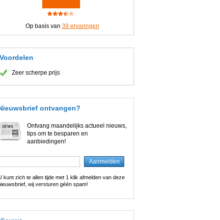
Op basis van
39
ervaringen
Voordelen
Zeer scherpe prijs
Nieuwsbrief ontvangen?
Ontvang maandelijks actueel nieuws,
tips om te besparen en
aanbiedingen!
U kunt zich te allen tijde met 1 klik afmelden van deze
nieuwsbrief, wij versturen géén spam!