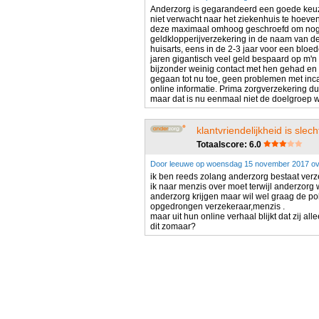
Anderzorg is gegarandeerd een goede keuze
niet verwacht naar het ziekenhuis te hoeven.
deze maximaal omhoog geschroefd om nog e
geldklopperijverzekering in de naam van de 
huisarts, eens in de 2-3 jaar voor een bloedc
jaren gigantisch veel geld bespaard op m'n 
bijzonder weinig contact met hen gehad en 
gegaan tot nu toe, geen problemen met inc
online informatie. Prima zorgverzekering dus
maar dat is nu eenmaal niet de doelgroep w
klantvriendelijkheid is slech
Totaalscore: 6.0
Door leeuwe op woensdag 15 november 2017 o
ik ben reeds zolang anderzorg bestaat verz
ik naar menzis over moet terwijl anderzorg 
anderzorg krijgen maar wil wel graag de p
opgedrongen verzekeraar,menzis .
maar uit hun online verhaal blijkt dat zij a
dit zomaar?