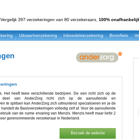
Vergelijk 397 verzekeringen van 80 verzekeraars,
100% onafhankelij
kering
Uitvaartverzekering
Inboedelverzekering
Bromfiets
Ve
ngen
keringen
 Het heeft twee verschillende bedrijven. De een richt zich op de
e deel van AnderZorg richt zich op de aanvullende en
en te splitsen kan AnderZorg zich uitmuntend specialiseren en je de
 handelt de Basisverzekeringen volledig zelf af. Voor de aanvullende
ebruik van de ruime ervaring van Menzis. Menzis heeft maar liefst 2
zeer gerenommeerde verzekeraar in Nederland.
Bezoek de website