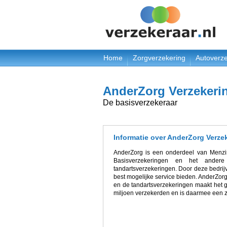
Home
Zorgverzekering
Autoverze
AnderZorg Verzekeri
De basisverzekeraar
Informatie over AnderZorg Verze
AnderZorg is een onderdeel van Menzis.
Basisverzekeringen en het ander
tandartsverzekeringen. Door deze bedrijv
best mogelijke service bieden. AnderZorg
en de tandartsverzekeringen maakt het g
miljoen verzekerden en is daarmee een 