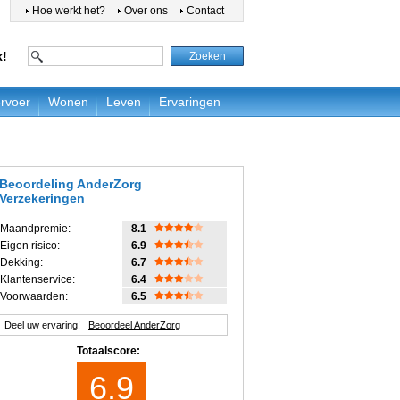
Hoe werkt het?
Over ons
Contact
k!
rvoer
Wonen
Leven
Ervaringen
Beoordeling
AnderZorg
Verzekeringen
Maandpremie:
8.1
Eigen risico:
6.9
Dekking:
6.7
Klantenservice:
6.4
Voorwaarden:
6.5
Deel uw ervaring!
Beoordeel AnderZorg
Totaalscore:
6.9