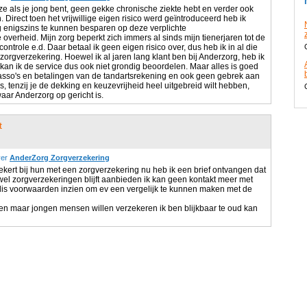
 als je jong bent, geen gekke chronische ziekte hebt en verder ook
 Direct toen het vrijwillige eigen risico werd geïntroduceerd heb ik
nigszins te kunnen besparen op deze verplichte
overheid. Mijn zorg beperkt zich immers al sinds mijn tienerjaren tot de
ontrole e.d. Daar betaal ik geen eigen risico over, dus heb ik in al die
zorgverzekering. Hoewel ik al jaren lang klant ben bij Anderzorg, heb ik
kan ik de service dus ook niet grondig beoordelen. Maar alles is goed
asso's en betalingen van de tandartsrekening en ook geen gebrek aan
, tenzij je de dekking en keuzevrijheid heel uitgebreid wilt hebben,
aar Anderzorg op gericht is.
t
ver
AnderZorg Zorgverzekering
ekert bij hun met een zorgverzekering nu heb ik een brief ontvangen dat
wel zorgverzekeringen blijft aanbieden ik kan geen kontakt meer met
olis voorwaarden inzien om ev een vergelijk te kunnen maken met de
lleen maar jongen mensen willen verzekeren ik ben blijkbaar te oud kan