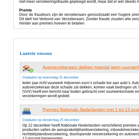
niet meer verzekeringsfraude gepleegd wordt, maar dat er wel steeds
Premie
Door de fraudeurs zijn de verzekeraars genoodzaakt een hogere prem
Dit stelt het Verbond van Verzekeraars. Zonder fraude zouden alle verz
minder aan premies hoeven te betalen.
Laatste nieuws
Autoverzekeraars dekken meestal geen vuurwer
Geplaatst op woensdag 31 december
Ieder jaar richt vuurwerk miljoenen euro’s schade toe aan auto’s. Aut
autoverzekeraar deze schade zal dekken, komen vaak bedrogen uit.
(VvV) heeft een bericht naar buiten gebracht over vuurwerkschade en 
verzekeringen wordt gedekt.
Premies Nationale Nederlanden met 1 tot 13 pro
Geplaatst op donderdag 25 december
Op 22 december heeft Nationale Nederlanden verschillend premies v
producten vallen de aansprakelijkheidsverzekering, inboedelverzeker
rechtsbijstandsverzekering, doorlopende reisverzekering en autoverze
13 procent toegenomen.